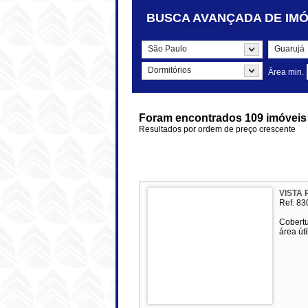
BUSCA
AVANÇADA
DE IMÓ
São Paulo
Guarujá
Dormitórios
Área min.
Foram encontrados 109 imóveis 
Resultados por ordem de preço crescente
VISTA 
Ref. 83
Cobertu
área út