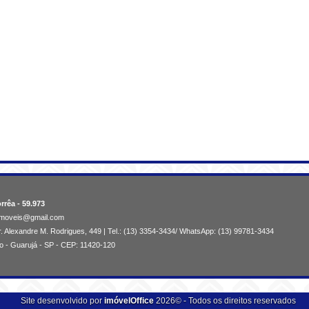
rrêa - 59.973
aimoveis@gmail.com
. Alexandre M. Rodrigues, 449 | Tel.: (13) 3354-3434/ WhatsApp: (13) 99781-3434
o - Guarujá - SP - CEP: 11420-120
Site desenvolvido por
imóvelOffice
2026© - Todos os direitos reservados