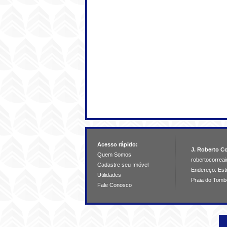
Acesso rápido:
J. Roberto Co
Quem Somos
robertocorre
Cadastre seu Imóvel
Endereço: Estr
Utilidades
Praia do Tomb
Fale Conosco