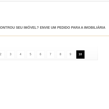
ONTROU SEU IMÓVEL? ENVIE UM PEDIDO PARA A IMOBILIÁRIA
2
3
4
5
6
7
8
9
10