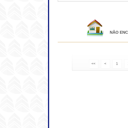
NÃO ENC
<<
<
1