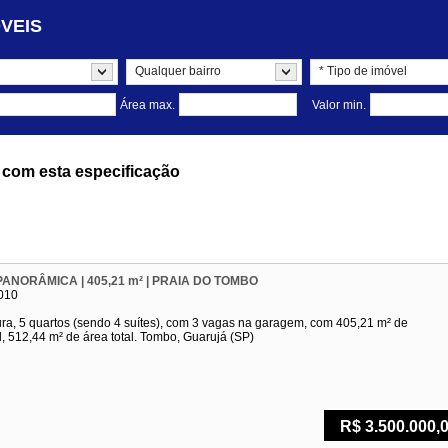
VEIS
Buscar
Qualquer bairro
* Tipo de imóvel
Área max.
Valor min.
com esta especificação
PANORÂMICA | 405,21 m² | PRAIA DO TOMBO
010
ra, 5 quartos (sendo 4 suítes), com 3 vagas na garagem, com 405,21 m² de
il, 512,44 m² de área total. Tombo, Guarujá (SP)
R$ 3.500.000,