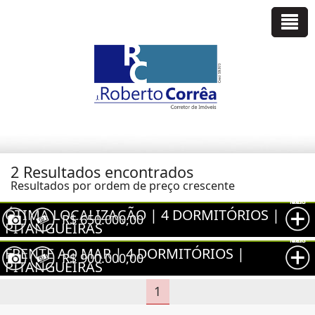
2 Resultados encontrados
Resultados por ordem de preço crescente
VER MAIS
ÓTIMA LOCALIZAÇÃO | 4 DORMITÓRIOS |
R$ 650.000,00
PITANGUEIRAS
VER MAIS
Pitangueiras, Guarujá - SP
FRENTE AO MAR | 4 DORMITÓRIOS |
R$ 900.000,00
PITANGUEIRAS
Pitangueiras, Guarujá - SP
1