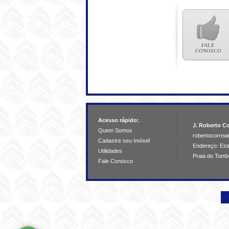
FALE
CONOSCO
Acesso rápido:
J. Roberto Co
Quem Somos
robertocorre
Cadastre seu Imóvel
Endereço: Estr
Utilidades
Praia do Tomb
Fale Conosco