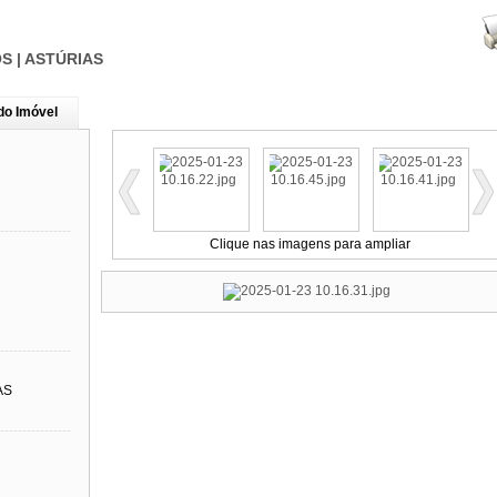
S | ASTÚRIAS
do Imóvel
----------------
Clique nas imagens para ampliar
----------------
AS
----------------