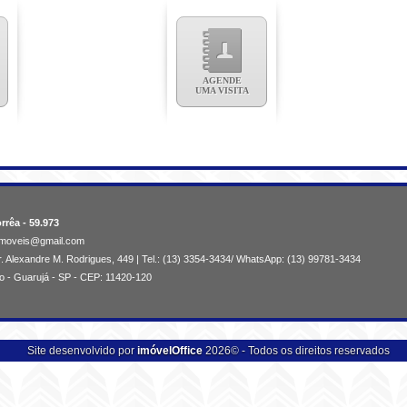
AGENDE
UMA VISITA
rrêa - 59.973
aimoveis@gmail.com
. Alexandre M. Rodrigues, 449 | Tel.: (13) 3354-3434/ WhatsApp: (13) 99781-3434
o - Guarujá - SP - CEP: 11420-120
Site desenvolvido por
imóvelOffice
2026© - Todos os direitos reservados